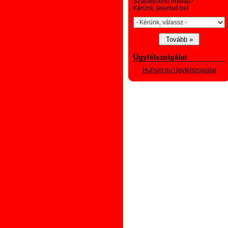
Szabálysértő honlap?
Kérünk, jelentsd be!
Ügyfélszolgálat
HuPont.hu Ügyfélszolgálat