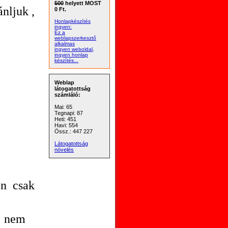
500
helyett MOST
nljuk ,
0 Ft.
Honlapkészítés
ingyen:
Ez a
weblapszerkesztő
alkalmas
ingyen weboldal,
ingyen honlap
készítés...
Weblap
látogatottság
számláló:
Mai: 65
Tegnapi: 87
Heti: 451
Havi: 554
Össz.: 447 227
Látogatottság
növelés
on csak
ek nem