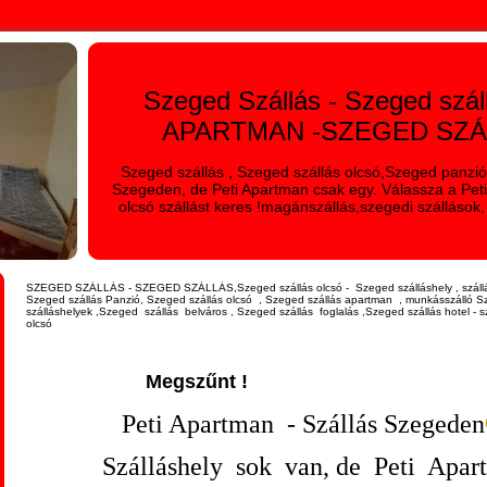
Szeged Szállás - Szeged szál
APARTMAN -SZEGED SZÁ
Szeged szállás , Szeged szállás olcsó,Szeged panzió,
Szegeden, de Peti Apartman csak egy. Válassza a Pet
olcsó szállást keres !magánszállás,szegedi szállások, 
SZEGED SZÁLLÁS - SZEGED SZÁLLÁS,Szeged szállás olcsó - Szeged szálláshely , száll
Szeged szállás Panzió, Szeged szállás olcsó , Szeged szállás apartman , munkásszálló S
szálláshelyek ,
Szeged szállás belváros , Szeged szállás foglalás ,Szeged szállás hotel - 
olcsó
Megszűnt !
Peti Apartman - Szállás Szegeden
Szálláshely sok van, de Peti Apar