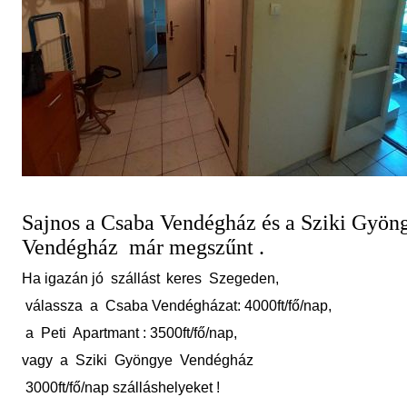
Sajnos a Csaba Vendégház és a Sziki Gyön
Vendégház
már megszűnt .
Ha igazán jó szállást
keres
Szegeden,
válassza a Csaba Vendégházat: 4000ft/fő/nap,
a Peti Apartmant : 3500ft/fő/nap,
vagy a Sziki Gyöngye Vendégház
3000ft/fő/nap szálláshelyeket !