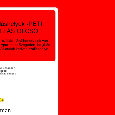
láshelyek -PETI
LLÁS OLCSÓ
 szállás : Szálláshely sok van
i Apartmant Szegeden, ha jó és
A fiatalok kedvelt szálláshelye
ás Szegeden-
zeged,
szállás Szeged
tman