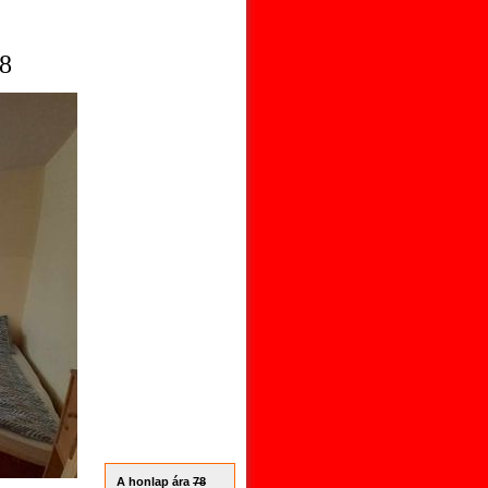
8
A honlap ára
78