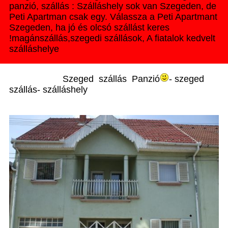
panzió, szállás : Szálláshely sok van Szegeden, de
Peti Apartman csak egy. Válassza a Peti Apartmant
Szegeden, ha jó és olcsó szállást keres
!magánszállás,szegedi szállások, A fiatalok kedvelt
szálláshelye
Szeged szállás Panzió
- szeged
szállás- szálláshely