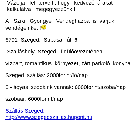
Vázolja fel terveit , hogy kedvező árakat
kalkulálva megegyezzünk !
A Sziki Gyöngye Vendégházba is várjuk
vendégeinket !
6791 Szeged, Subasa út 6
Szálláshely Szeged üdülőövezetében .
vízpart, romantikus környezet, zárt parkoló, konyha
Szeged szállás: 2000forint/fő/nap
3 - ágyas szobáink vannak: 6000forint/szoba/nap
szobaár: 6000forint/nap
Szállás Szeged:
http://www.szegedszallas.hupont.hu