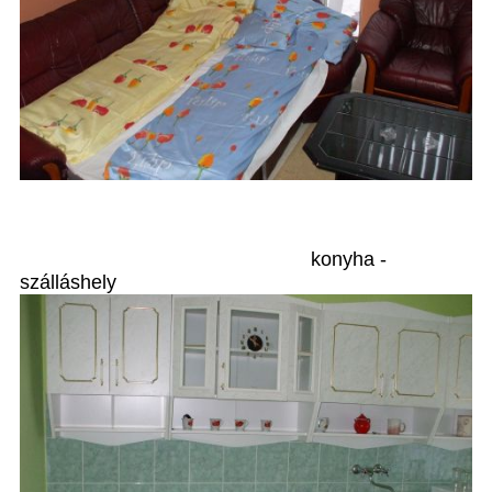
konyha -
szálláshely