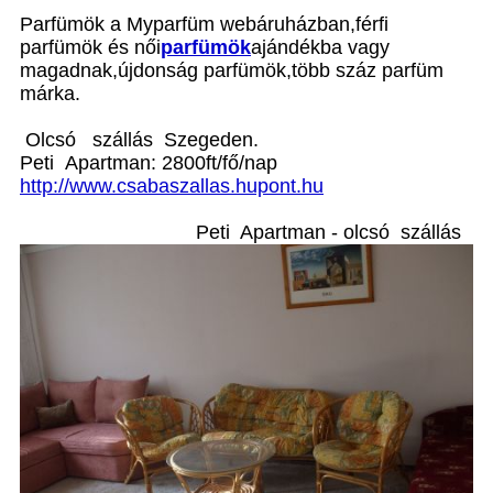
Parfümök a Myparfüm webáruházban,férfi
parfümök és női
parfümök
ajándékba vagy
magadnak,újdonság parfümök,több száz parfüm
márka.
Olcsó szállás Szegeden.
Peti Apartman: 2800ft/fő/nap
http://www.csabaszallas.hupont.hu
Peti Apartman - olcsó szállás