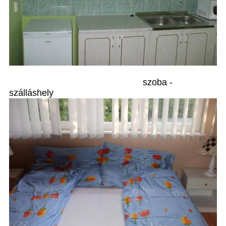
szoba -
szálláshely